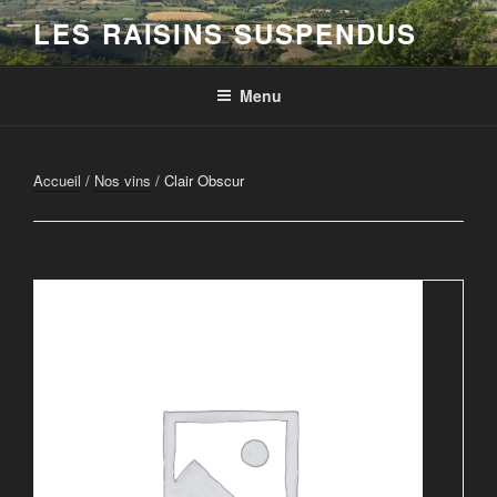
Aller
LES RAISINS SUSPENDUS
au
contenu
principal
Menu
Accueil
/
Nos vins
/ Clair Obscur