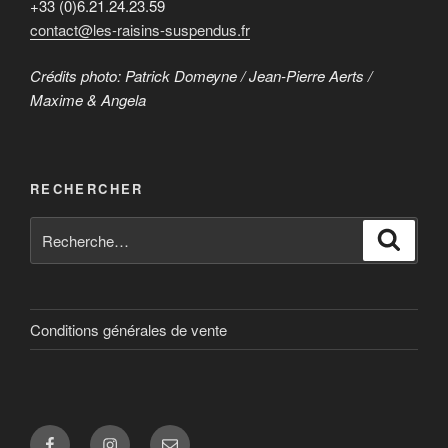
+33 (0)6.21.24.23.59
contact@les-raisins-suspendus.fr
Crédits photo: Patrick Domeyne / Jean-Pierre Aerts /
Maxime & Angela
RECHERCHER
Recherche
Reche
pour
:
Conditions générales de vente
Facebook
Instagram
E-