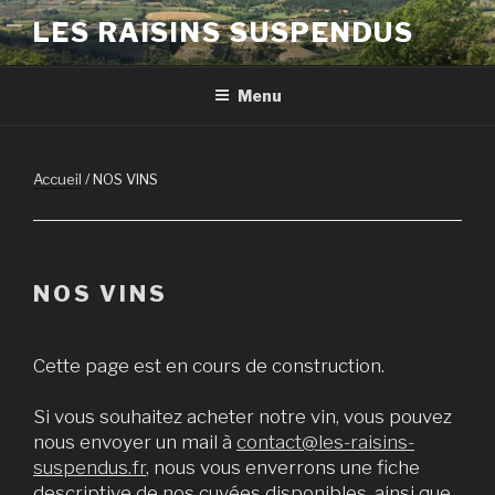
Aller
LES RAISINS SUSPENDUS
au
contenu
principal
Menu
Accueil
/ NOS VINS
NOS VINS
Cette page est en cours de construction.
Si vous souhaitez acheter notre vin, vous pouvez
nous envoyer un mail à
contact@les-raisins-
suspendus.fr
, nous vous enverrons une fiche
descriptive de nos cuvées disponibles, ainsi que